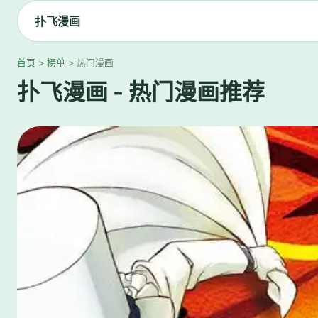
扑飞漫画
首页
>
榜单
>
热门漫画
扑飞漫画 - 热门漫画推荐