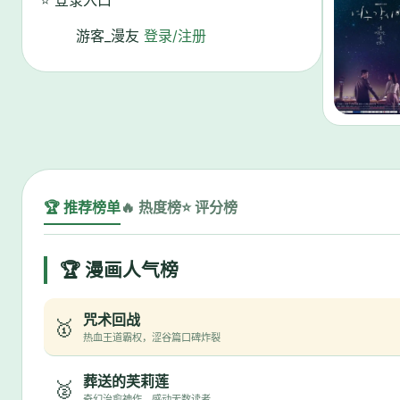
⭐ 登录入口
游客_漫友
登录/注册
🏆 推荐榜单
🔥 热度榜
⭐ 评分榜
🏆 漫画人气榜
咒术回战
🥇
热血王道霸权，涩谷篇口碑炸裂
葬送的芙莉莲
🥈
奇幻治愈神作，感动无数读者