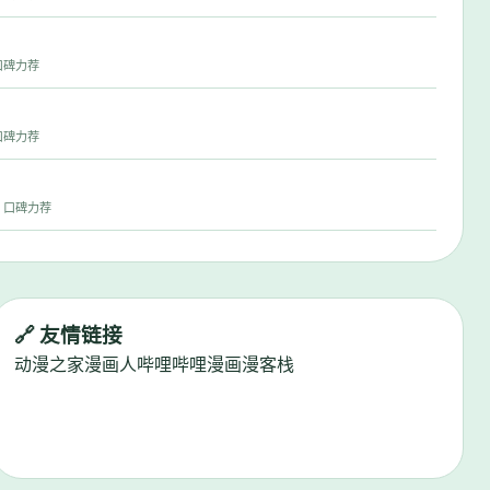
口碑力荐
口碑力荐
，口碑力荐
🔗 友情链接
动漫之家
漫画人
哔哩哔哩漫画
漫客栈