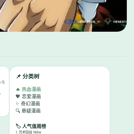
📌 分类树
人化
🔥 热血漫画
💖 恋爱漫画
✨ 奇幻漫画
🔍 悬疑漫画
🏷️ 人气值周榜
1. 咒术回战 189w